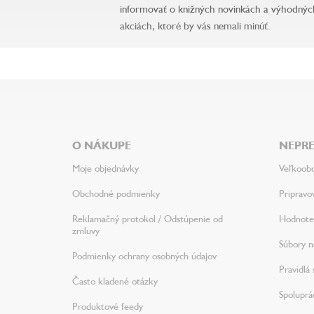
informovať o knižných novinkách a výhodnýc
akciách, ktoré by vás nemali minúť.
Z
á
p
ä
O NÁKUPE
NEPRE
t
i
Moje objednávky
Veľkoob
e
Obchodné podmienky
Pripravo
Reklamačný protokol / Odstúpenie od
Hodnote
zmluvy
Súbory na
Podmienky ochrany osobných údajov
Pravidlá 
Často kladené otázky
Spoluprá
Produktové feedy