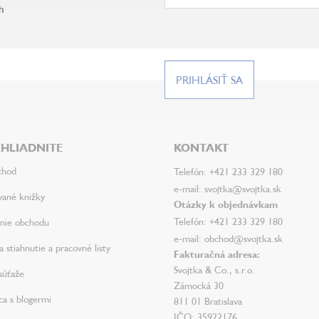
h
PRIHLÁSIŤ SA
HLIADNITE
KONTAKT
chod
Telefón: +421 233 329 180
e-mail: svojtka@svojtka.sk
vané knižky
Otázky k objednávkam
Telefón: +421 233 329 180
nie obchodu
e-mail: obchod@svojtka.sk
 stiahnutie a pracovné listy
Fakturačná adresa:
Svojtka & Co., s.r.o.
súťaže
Zámocká 30
ca s blogermi
811 01 Bratislava
IČO: 35922176