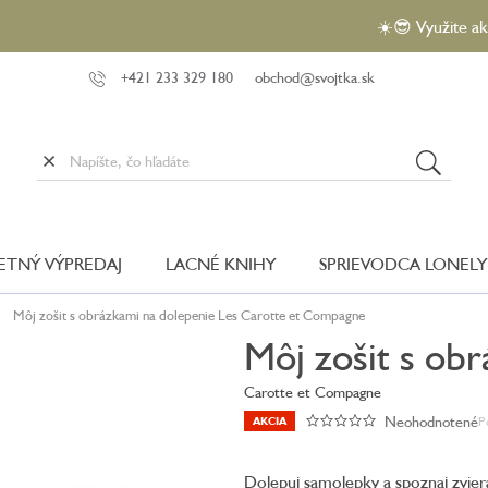
☀️😎 Využite akciu V
+421 233 329 180
obchod@svojtka.sk
LETNÝ VÝPREDAJ
LACNÉ KNIHY
SPRIEVODCA LONELY
Môj zošit s obrázkami na dolepenie Les
Carotte et Compagne
Môj zošit s ob
Carotte et Compagne
Neohodnotené
P
AKCIA
Priemerné
hodnotenie
produktu
Dolepuj samolepky a spoznaj zviera
je