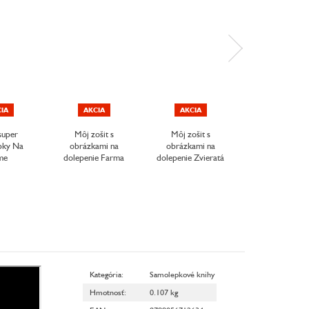
IA
AKCIA
AKCIA
AKCIA
super
Môj zošit s
Môj zošit s
Jeden deň Do
pky Na
obrázkami na
obrázkami na
me
dolepenie Farma
dolepenie Zvieratá
Kategória
:
Samolepkové knihy
Hmotnosť
:
0.107 kg