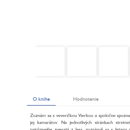
O knihe
Hodnotenie
Zoznám sa s veveričkou Vierkou a spoločne spozna
jej kamarátov. Na jednotlivých stránkach stretne
najrôznejšie zvieratá z lesa, zoznámiš sa s listami 