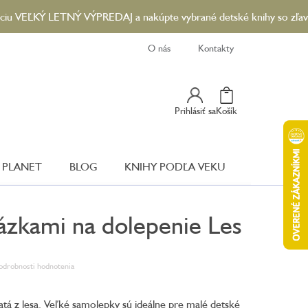
EĽKÝ LETNÝ VÝPREDAJ a nakúpte vybrané detské knihy so zľavou až 
O nás
Kontakty
Nákupný
Prihlásiť sa
Košík
Košík
 PLANET
BLOG
KNIHY PODĽA VEKU
rázkami na dolepenie Les
odrobnosti hodnotenia
tá z lesa. Veľké samolepky sú ideálne pre malé detské