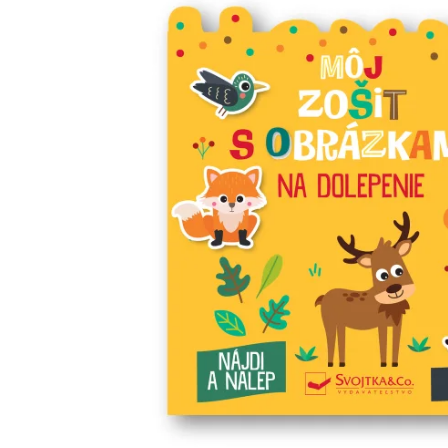
Minipédie
Aktivity / Samolepky
Rozprávky a príbehy
Lacné knihy