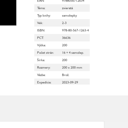
EAN
:
9788056712634
Téma
:
zvieratá
Typ knihy
:
samolepky
Vek
:
2-3
ISBN
:
978-80-567-1263-4
PCT
:
36636
Výška
:
200
Počet strán
:
16 + 4 samolep.
Šírka
:
200
Rozmery
:
200 x 200 mm
Väzba
:
Brož.
Expedícia
:
2023-09-29