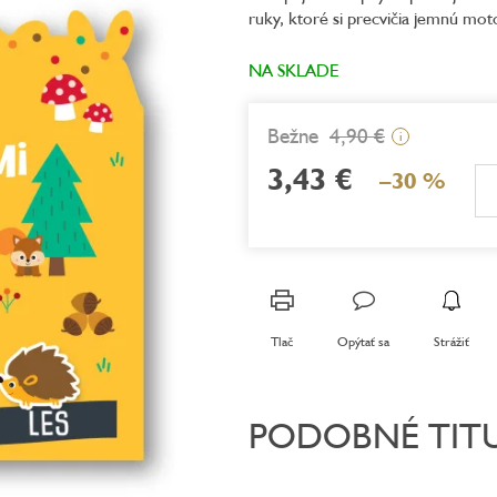
ruky, ktoré si precvičia jemnú mot
0,0
z
5
NA SKLADE
hviezdičiek.
4,90 €
i
3,43 €
–30 %
Jednotková
cena:
Tlač
Opýtať sa
Strážiť
PODOBNÉ TIT