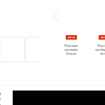
AKCIA
AKC
Moje super
Moje 
samolepky
samole
Zvieratá
far
j
š
a