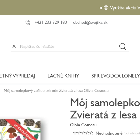
☀️😎 Využite akciu VEĽKÝ
+421 233 329 180
obchod@svojtka.sk
LETNÝ VÝPREDAJ
LACNÉ KNIHY
SPRIEVODCA LONELY
Môj samolepkový zošit o prírode Zvieratá z lesa
Olivia Cosneau
Môj samolepkov
Zvieratá z lesa
Olivia Cosneau
Neohodnotené
Podrobnost
Priemerné
hodnotenie