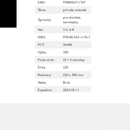
EAN
:
9788056711767
Téma
:
príroda
,
zvieratá
pre dievčatá
,
Typ knihy
:
samolepky
Vek
:
3-5
,
6-8
ISBN
:
978-80-567-1176-7
PCT
:
36448
Výška
:
300
Počet strán
:
22 + 4 samolep.
Šírka
:
220
Rozmery
:
220 x 300 mm
Väzba
:
Brož.
Expedícia
:
2023-05-11