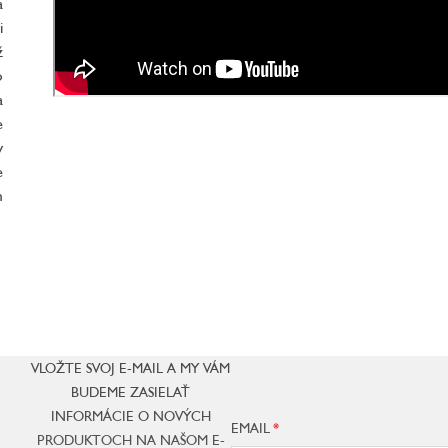
a
i
ž
o
a
e
v
e
m
VLOŽTE SVOJ E-MAIL A MY VÁM
BUDEME ZASIELAŤ
INFORMÁCIE O NOVÝCH
EMAIL
PRODUKTOCH NA NAŠOM E-