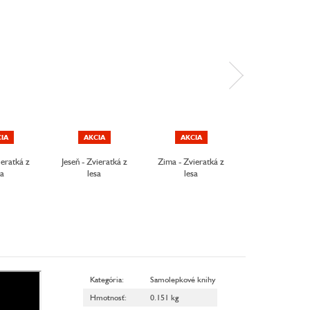
IA
AKCIA
AKCIA
ieratká z
Jeseň - Zvieratká z
Zima - Zvieratká z
Môj samolepk
sa
lesa
lesa
zošit o príro
Hmyz zo záhr
Kategória
:
Samolepkové knihy
Hmotnosť
:
0.151 kg