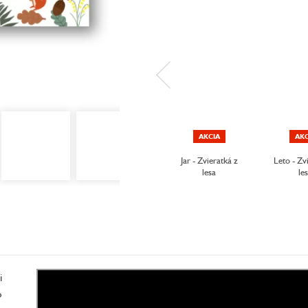
AKCIA
AKC
Jar - Zvieratká z
Leto - Zv
lesa
le
i
o