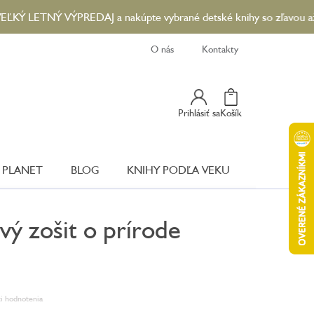
 LETNÝ VÝPREDAJ a nakúpte vybrané detské knihy so zľavou až 90 %
O nás
Kontakty
Nákupný
Prihlásiť sa
Košík
Košík
 PLANET
BLOG
KNIHY PODĽA VEKU
ý zošit o prírode
i hodnotenia