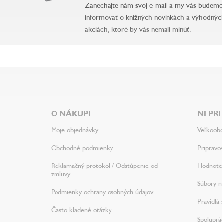
Zanechajte nám svoj e-mail a my vás budem
informovať o knižných novinkách a výhodnýc
akciách, ktoré by vás nemali minúť.
Z
á
p
ä
O NÁKUPE
NEPRE
t
i
Moje objednávky
Veľkoob
e
Obchodné podmienky
Pripravo
Reklamačný protokol / Odstúpenie od
Hodnote
zmluvy
Súbory na
Podmienky ochrany osobných údajov
Pravidlá 
Často kladené otázky
Spoluprá