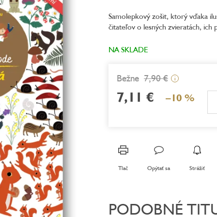
produktu
Samolepkový zošit, ktorý vďaka ilu
je
čitateľov o lesných zvieratách, ich
0,0
z
5
NA SKLADE
hviezdičiek.
7,90 €
i
7,11 €
–10 %
Jednotková
cena:
Tlač
Opýtať sa
Strážiť
PODOBNÉ TIT