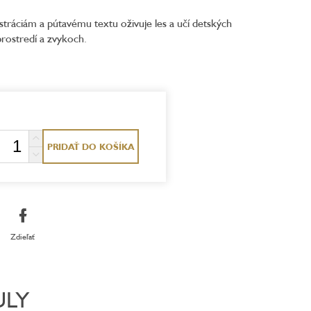
stráciám a pútavému textu oživuje les a učí detských
 prostredí a zvykoch.
PRIDAŤ DO KOŠÍKA
Zdieľať
ULY