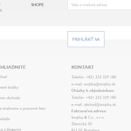
e
SHOPE.
h
PRIHLÁSIŤ SA
HLIADNITE
KONTAKT
chod
Telefón: +421 233 329 180
e-mail: svojtka@svojtka.sk
vané knižky
Otázky k objednávkam
Telefón: +421 233 329 180
nie obchodu
e-mail: obchod@svojtka.sk
 stiahnutie a pracovné listy
Fakturačná adresa:
Svojtka & Co., s.r.o.
súťaže
Zámocká 30
ca s blogermi
811 01 Bratislava