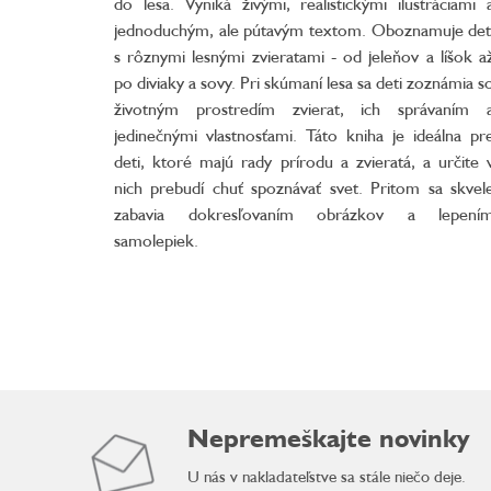
do lesa. Vyniká živými, realistickými ilustráciami 
jednoduchým, ale pútavým textom. Oboznamuje det
s rôznymi lesnými zvieratami - od jeleňov a líšok a
po diviaky a sovy. Pri skúmaní lesa sa deti zoznámia s
životným prostredím zvierat, ich správaním 
jedinečnými vlastnosťami. Táto kniha je ideálna pr
deti, ktoré majú rady prírodu a zvieratá, a určite 
nich prebudí chuť spoznávať svet. Pritom sa skvel
zabavia dokresľovaním obrázkov a lepení
samolepiek.
Nepremeškajte novinky
U nás v nakladateľstve sa stále niečo deje.