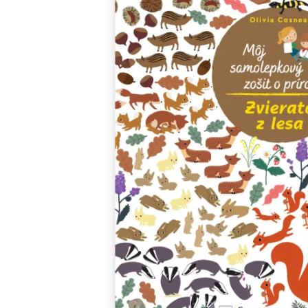
Minipédie
Aktivity / Samolepky
Rozprávky a príbehy
Lacné knihy