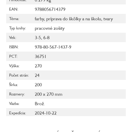
9788056714379
EAN
:
farby
,
príprava do škôlky a na školu
,
tvary
Téma
:
pracovné zošity
Typ knihy
:
3-5
,
6-8
Vek
:
978-80-567-1437-9
ISBN
:
36751
PCT
:
270
Výška
:
24
Počet strán
:
200
Šírka
:
200 x 270 mm
Rozmery
:
Brož.
Väzba
:
2024-10-22
Expedícia
: