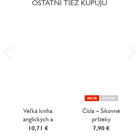
OSTATNÍ TIEŽ KUPUJÚ
AKCIA
DOTLAČ
Veľká kniha
Čísla – Šikovné
anglických a
pršteky
slovenských
10,71 €
7,90 €
slovíčok