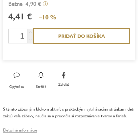
4,90 €
i
4,41 €
–10 %
Jednotková
PRIDAŤ DO KOŠÍKA
cena:
Zdieľať
Opýtať sa
Strážiť
S týmto zábavným blokom aktivít s praktickými vytrhávacími stránkami deti
zažijú veľa zábavy, naučia sa a precvičia si rozpoznávanie tvarov a farieb.
Detailné informácie