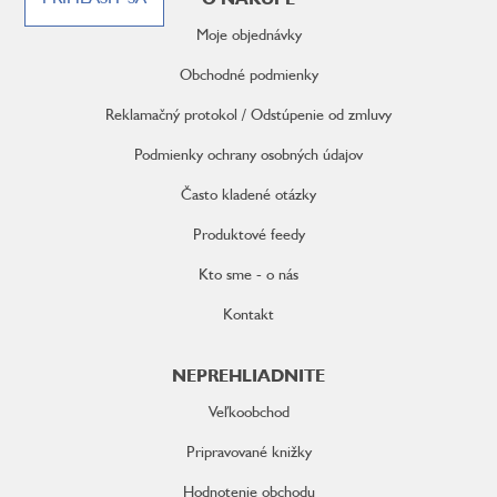
p
ä
Moje objednávky
t
i
Obchodné podmienky
e
Reklamačný protokol / Odstúpenie od zmluvy
Podmienky ochrany osobných údajov
Často kladené otázky
Produktové feedy
Kto sme - o nás
Kontakt
NEPREHLIADNITE
Veľkoobchod
Pripravované knižky
Hodnotenie obchodu