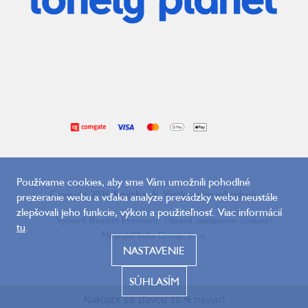
Používame cookies, aby sme Vám umožnili pohodlné
Copyright 2026
Svojtka.sk
. Všetky práva vyhradené.
prezeranie webu a vďaka analýze prevádzky webu neustále
zlepšovali jeho funkcie, výkon a použiteľnosť. Viac informácií
Vytvoril Shoptet Premium
Upraviť nastavenie cookies
|
tu
.
MirandaMedia Group, s.r.o.
NASTAVENIE
SÚHLASÍM
Naposledy navštívené
Nakúpte so zľavou 10 % naviac!