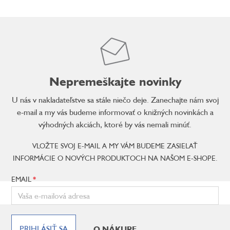
Nepremeškajte novinky
U nás v nakladateľstve sa stále niečo deje. Zanechajte nám svoj
e-mail a my vás budeme informovať o knižných novinkách a
výhodných akciách, ktoré by vás nemali minúť.
VLOŽTE SVOJ E-MAIL A MY VÁM BUDEME ZASIELAŤ
INFORMÁCIE O NOVÝCH PRODUKTOCH NA NAŠOM E-SHOPE.
EMAIL
Z
á
PRIHLÁSIŤ SA
O NÁKUPE