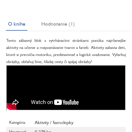
O knihe
Hodnotenie (1)
Tento zábavný blok s vytrhávacími stránkami ponúka najrôznejšie
aktivity na učenie a rozpoznávanie tvarov a farieb. Aktivity zabavia deti,
ktoré si precvičia motoriku, predstavivosť a logické uvažovanie. Vyfarbuj
obrázky, obťahuj línie, hľadaj cesty či spájaj obrázky!
Aktivity / Samolepky
Kategória
:
0.279 kg
Hmotnosť
: