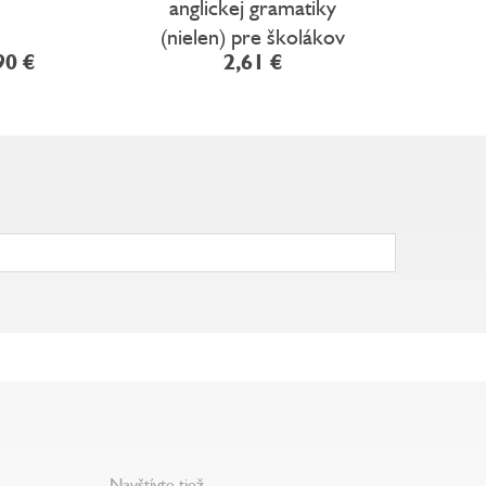
anglickej gramatiky
p
(nielen) pre školákov
90 €
2,61 €
1
Navštívte tiež