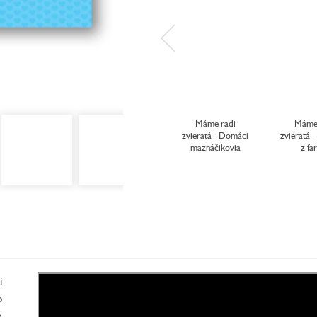
Máme radi
Máme 
zvieratá - Domáci
zvieratá -
maznáčikovia
z fa
i
p
o