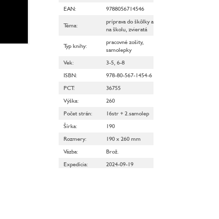
EAN
:
9788056714546
príprava do škôlky a
Téma
:
na školu
,
zvieratá
pracovné zošity
,
Typ knihy
:
samolepky
Vek
:
3-5
,
6-8
ISBN
:
978-80-567-1454-6
PCT
:
36755
Výška
:
260
Počet strán
:
16str + 2.samolep
Šírka
:
190
Rozmery
:
190 x 260 mm
Väzba
:
Brož.
Expedícia
:
2024-09-19