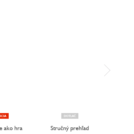
KCIA
DOTLAČ
AKCIA
ie ako hra
Stručný prehľad
Priprav