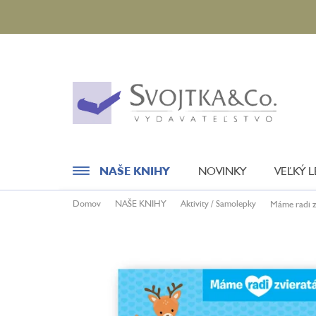
Prejsť
na
obsah
NAŠE KNIHY
NOVINKY
VEĽKÝ 
Domov
NAŠE KNIHY
Aktivity / Samolepky
Máme radi z
Novinky