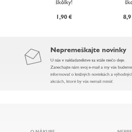
škôlky!
šk
1,90 €
8,9
Nepremeškajte novinky
U nás v nakladateľstve sa stále niečo deje.
Zanechajte nám svoj e-mail a my vás budem
informovať o knižných novinkách a výhodnýc
akciách, ktoré by vás nemali minúť.
Z
á
p
ä
O NÁKUPE
NEPRE