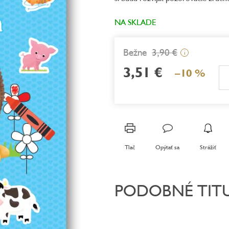
z
5
NA SKLADE
hviezdičiek.
3,90 €
i
3,51 €
–10 %
Jednotková
cena:
Tlač
Opýtať sa
Strážiť
PODOBNÉ TIT