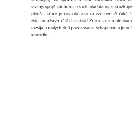
savany, spojíš chobotnice s ich mláďatami, zakrúžkuje
jelenča, ktoré je rovnaké ako to vzorové. A čaká ť
ešte množstvo ďalších aktivít! Práca so samolepkam
rozvíja u malých detí pozorovacie schopnosti a jemn
motoriku.