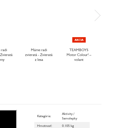
AKCIA
AKCIA
radi
Máme radi
TEAMBOYS
Začínam strih
 Zvieratá
zvieratá - Zvieratá
Motor Colour! –
Zvieratá
rmy
z lesa
volant
Aktivity /
Kategória
:
Samolepky
Hmotnosť
:
0.105 kg