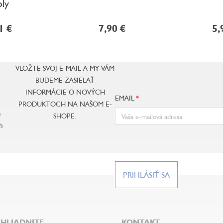
oly
1 €
7,90 €
5,
VLOŽTE SVOJ E-MAIL A MY VÁM
BUDEME ZASIELAŤ
INFORMÁCIE O NOVÝCH
EMAIL
PRODUKTOCH NA NAŠOM E-
e
SHOPE.
h
PRIHLÁSIŤ SA
HLIADNITE
KONTAKT