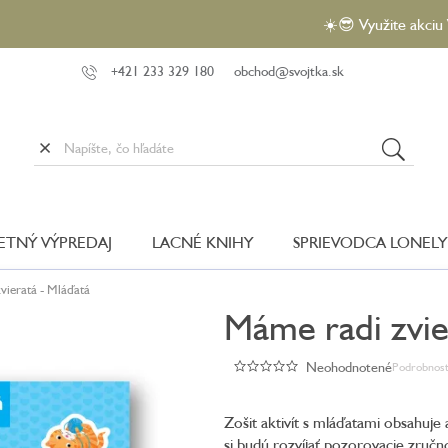
☀️😎 Využite akciu VEĽKÝ L
+421 233 329 180
obchod@svojtka.sk
LETNÝ VÝPREDAJ
LACNÉ KNIHY
SPRIEVODCA LONELY
vieratá - Mláďatá
Máme radi zvie
Neohodnotené
Podrobnost
Priemerné
hodnotenie
produktu
Zošit aktivít s mláďatami obsahuje 
je
si budú rozvíjať pozorovacie zručn
0,0