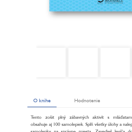
O knihe
Hodnotenie
Tento zošit plný zábavných aktivít s mláďatam
obsahuje aj 100 samolepiek. Splň všetky úlohy a nale
samolepky na správne miesta. Zavedieš levíča d