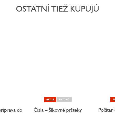
OSTATNÍ TIEŽ KUPUJÚ
AKCIA
DOTLAČ
A
príprava do
Čísla – Šikovné pršteky
Počítan