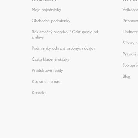
t
i
Moje objednávky
Veľkoob
e
Obchodné podmienky
Pripravo
Reklamačný protokol / Odstúpenie od
Hodnote
zmluvy
Súbory na
Podmienky ochrany osobných údajov
Pravidlá 
Často kladené otázky
Spoluprá
Produktové feedy
Blog
Kto sme - o nás
Kontakt