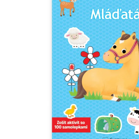
Minipédie
Aktivity / Samolepky
Rozprávky a príbehy
Lacné knihy