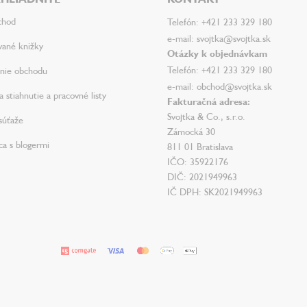
chod
Telefón: +421 233 329 180
e-mail: svojtka@svojtka.sk
vané knižky
Otázky k objednávkam
Telefón: +421 233 329 180
nie obchodu
e-mail: obchod@svojtka.sk
 stiahnutie a pracovné listy
Fakturačná adresa:
Svojtka & Co., s.r.o.
súťaže
Zámocká 30
ca s blogermi
811 01 Bratislava
IČO: 35922176
DIČ: 2021949963
IČ DPH: SK2021949963