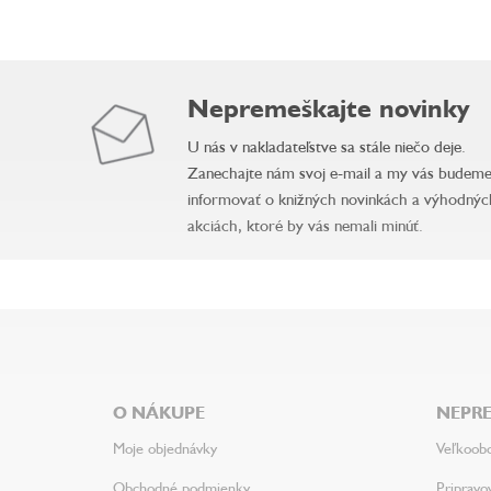
Nepremeškajte novinky
U nás v nakladateľstve sa stále niečo deje.
Zanechajte nám svoj e-mail a my vás budem
informovať o knižných novinkách a výhodnýc
akciách, ktoré by vás nemali minúť.
Z
á
p
ä
O NÁKUPE
NEPRE
t
i
Moje objednávky
Veľkoob
e
Obchodné podmienky
Pripravo