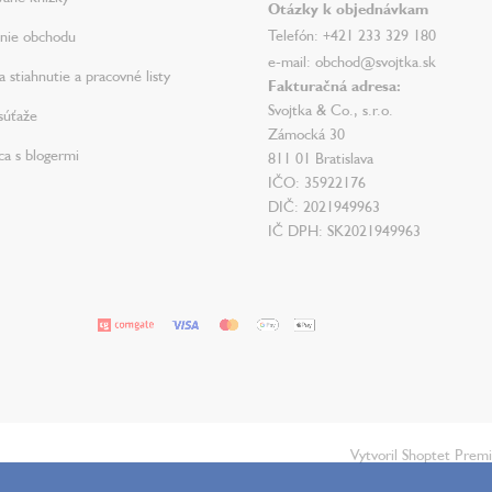
Otázky k objednávkam
Telefón: +421 233 329 180
nie obchodu
e-mail: obchod@svojtka.sk
 stiahnutie a pracovné listy
Fakturačná adresa:
Svojtka & Co., s.r.o.
súťaže
Zámocká 30
ca s blogermi
811 01 Bratislava
IČO: 35922176
DIČ: 2021949963
IČ DPH: SK2021949963
Vytvoril Shoptet Prem