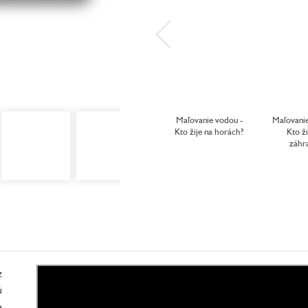
Maľovanie vodou -
Maľovanie
Kto žije na horách?
Kto ži
záhr
z
ú
e