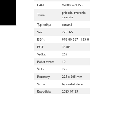
EAN
:
9788056711538
príroda
,
tvorenie
,
Téma
:
zvieratá
Typ knihy
:
ostatné
Vek
:
2-3
,
3-5
ISBN
:
978-80-567-1153-8
PCT
:
36485
Výška
:
265
Počet strán
:
10
Šírka
:
225
Rozmery
:
225 x 265 mm
Väzba
:
leporelo+štetec
Expedícia
:
2023-07-25