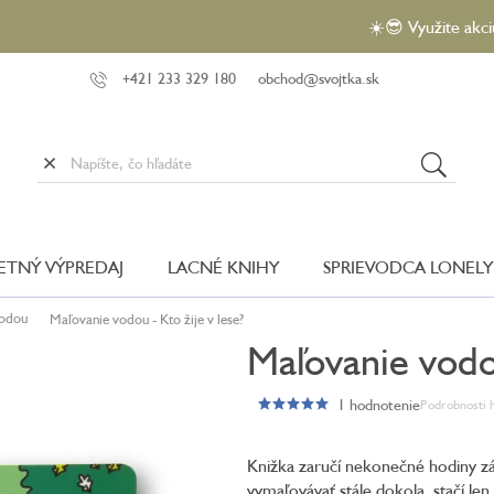
☀️😎 Využite akciu VEĽKÝ
+421 233 329 180
obchod@svojtka.sk
LETNÝ VÝPREDAJ
LACNÉ KNIHY
SPRIEVODCA LONELY
vodou
Maľovanie vodou - Kto žije v lese?
Maľovanie vodou
1 hodnotenie
Podrobnosti 
Priemerné
hodnotenie
produktu
Knižka zaručí nekonečné hodiny záb
je
vymaľovávať stále dokola, stačí len
5,0