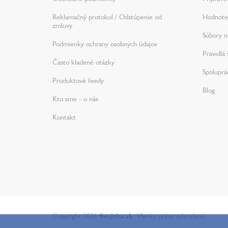
Reklamačný protokol / Odstúpenie od
Hodnote
zmluvy
Súbory na
Podmienky ochrany osobných údajov
Pravidlá 
Často kladené otázky
Spoluprá
Produktové feedy
Blog
Kto sme - o nás
Kontakt
Copyright 2026
Svojtka.sk
. Všetky práva vyhradené.