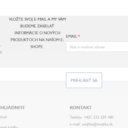
VLOŽTE SVOJ E-MAIL A MY VÁM
BUDEME ZASIELAŤ
INFORMÁCIE O NOVÝCH
EMAIL
PRODUKTOCH NA NAŠOM E-
e
SHOPE.
h
PRIHLÁSIŤ SA
HLIADNITE
KONTAKT
chod
Telefón: +421 233 329 180
e-mail: svojtka@svojtka.sk
vané knižky