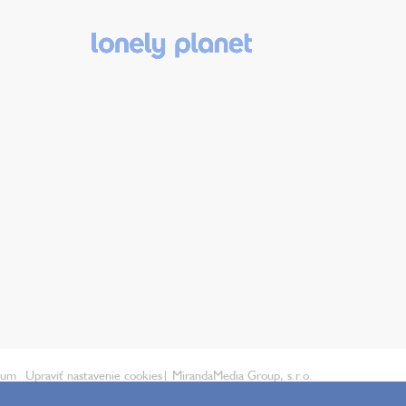
ium
Upraviť nastavenie cookies
| MirandaMedia Group, s.r.o.