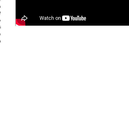
m
!
o
i
e
a