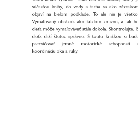
súčasťou knihy, do vody a farba sa ako zázrako
objaví na bielom podklade. To ale nie je všetko
Vymaľovaný obrázok ako kúzlom zmizne, a tak h
dieťa môže vymaľovávať stále dokola. Skontrolujte, č
dieťa drží štetec správne. S touto knižkou si bud
precvičovať jemné motorické schopnosti 
koordináciu oka a ruky.