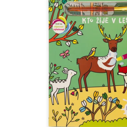
Minipédie
Aktivity / Samolepky
Rozprávky a príbehy
Lacné knihy