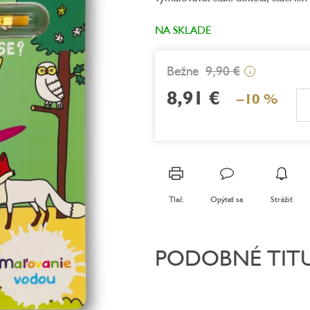
z
5
NA SKLADE
hviezdičiek.
9,90 €
i
8,91 €
–10 %
Jednotková
cena:
Tlač
Opýtať sa
Strážiť
PODOBNÉ TIT