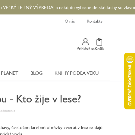
 LETNÝ VÝPREDAJ a nakúpte vybrané detské knihy so zľavou až 90 
O nás
Kontakty
Nákupný
Prihlásiť sa
Košík
Košík
 PLANET
BLOG
KNIHY PODĽA VEKU
 - Kto žije v lese?
hodnotenia
avy, čiastočne farebné obrázky zvierat z lesa sa dajú
 pridať vodu.