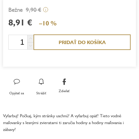
9,90 €
i
8,91 €
–10 %
Jednotková
PRIDAŤ DO KOŠÍKA
cena:
Zdieľať
Opýtať sa
Strážiť
Vyfarbuj! Počkaj, kým stránky uschnú! A vyfarbuj opäť! Tieto vodné
maľovanky s lesnými zvieratami ti zaručia hodiny a hodiny maľovania i
zábavy!