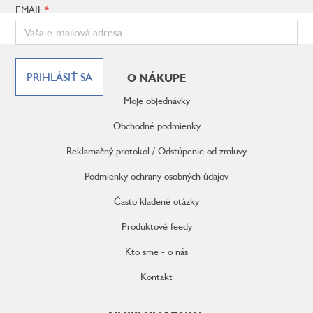
EMAIL
Z
á
PRIHLÁSIŤ SA
O NÁKUPE
p
ä
Moje objednávky
t
i
Obchodné podmienky
e
Reklamačný protokol / Odstúpenie od zmluvy
Podmienky ochrany osobných údajov
Často kladené otázky
Produktové feedy
Kto sme - o nás
Kontakt