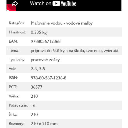
Maľovanie vodou - vodové maľby
Kategória
:
0.335 kg
Hmotnosť
:
9788056712368
EAN
:
príprava do škôlky a na školu
,
tvorenie
,
zvieratá
Téma
:
pracovné zošity
Typ knihy
:
2-3
,
3-5
Vek
:
978-80-567-1236-8
ISBN
:
36577
PCT
:
210
Výška
:
16
Počet strán
:
210
Šírka
:
210 x 210 mm
Rozmery
: