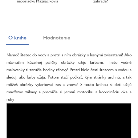
neporiadku Maznáčikovia
záhrade?
O knihe
Hodnotenie
Namoč štetec do vody a pretri s ním obrázky s lesnými zvieratami! Ako
mávnutím kúzelnej paličky obrázky ožijú farbami. Tieto vodné
maľovanky ti zaručia hodiny zábavy! Pretri biele časti štetcom s vodou a
sleduj, ako farby ožijú. Potom stačí počkať, kým stránky uschnú, a tak
môžeš obrázky vyfarbovať zas a znova! S touto knihou si deti užijú
množstvo zábavy a precvičia si jemnú motoriku a koordináciu oka a
ruky