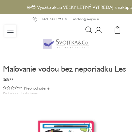
Prejsť
☀️😎 Využite akciu VEĽKÝ LETNÝ VÝPREDAJ a nakúpte vy
na
obsah
+421 233 329 180
obchod@svojtka.sk
N
KO
Maľovanie vodou bez neporiadku Les
36577
Neohodnotené
Priemerné
Podrobnosti hodnotenia
hodnotenie
produktu
je
0,0
z
5
hviezdičiek.