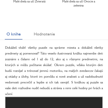
Malé dieťa sa učí Zvieratá
Malé dieťa sa učí Ovocie a
zelenina
O knihe
Hodnotenie
Dokážeš vložiť všetky puzzle na správne miesta a dokážeš všetky
predmety aj pomenovať? Táto veselo ilustrovaná knižka najmenšie deti
zoznámi s číslami od 1 až do 12, ako aj s rôznymi predmetmi, na
ktorých si môžu počítanie skúšať. Okrem puzzle, vďaka ktorým deti
budú rozvíjať a trénovať jemnú motoriku, na malých zvedavcov čakajú
aj otázky a úlohy, ktoré im pomôžu si nové znalosti a už nadobudnuté
vedomosti precvičiť a lepšie si ich tak osvojiť. S knižkou aj puzzle sa
vaše deti rozhodne nudiť nebudú a strávia s nimi celé hodiny pri hrách a
učení.