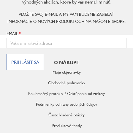
výhodných akciách, ktoré by vás nemali minúť.
VLOŽTE SVOJ E-MAIL A MY VÁM BUDEME ZASIELAŤ
INFORMÁCIE O NOVÝCH PRODUKTOCH NA NAŠOM E-SHOPE.
EMAIL
Z
á
PRIHLÁSIŤ SA
O NÁKUPE
p
ä
Moje objednávky
t
i
Obchodné podmienky
e
Reklamačný protokol / Odstúpenie od zmluvy
Podmienky ochrany osobných údajov
Často kladené otázky
Produktové feedy