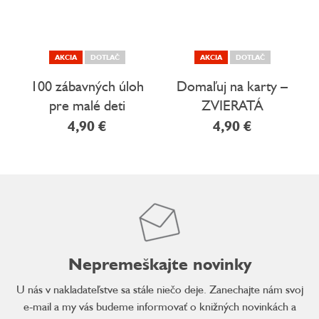
AKCIA
DOTLAČ
AKCIA
DOTLAČ
100 zábavných úloh
Domaľuj na karty –
pre malé deti
ZVIERATÁ
(nielen) do vlaku
4,90 €
4,90 €
Nepremeškajte novinky
U nás v nakladateľstve sa stále niečo deje. Zanechajte nám svoj
e-mail a my vás budeme informovať o knižných novinkách a