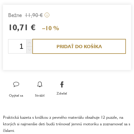
11,90 €
i
10,71 €
–10 %
Jednotková
PRIDAŤ DO KOŠÍKA
cena:
Zdieľať
Opýtať sa
Strážiť
Praktická kazeta s knižkou z pevného materiálu obsahuje 12 puzzle, na
ktorých si najmenšie deti budú trénovať jemnú motoriku a zoznamovať sa s
číslami.