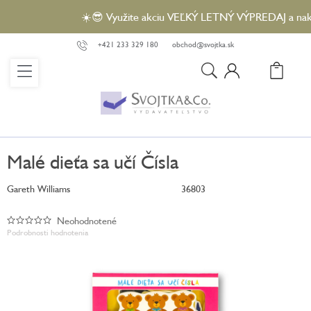
Prejsť
☀️😎 Využite akciu VEĽKÝ LETNÝ VÝPREDAJ a nakúpte
na
obsah
+421 233 329 180
obchod@svojtka.sk
N
KO
Malé dieťa sa učí Čísla
Gareth Williams
36803
Neohodnotené
Priemerné
Podrobnosti hodnotenia
hodnotenie
produktu
je
0,0
z
5