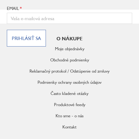
EMAIL
Z
á
PRIHLÁSIŤ SA
O NÁKUPE
p
ä
Moje objednávky
t
i
Obchodné podmienky
e
Reklamačný protokol / Odstúpenie od zmluvy
Podmienky ochrany osobných údajov
Často kladené otázky
Produktové feedy
Kto sme - o nás
Kontakt