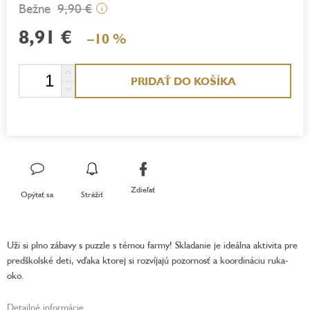
9,90 €
i
8,91 €
–10 %
Jednotková
PRIDAŤ DO KOŠÍKA
cena:
Zdieľať
Opýtať sa
Strážiť
Uži si plno zábavy s puzzle s témou farmy! Skladanie je ideálna aktivita pre
predškolské deti, vďaka ktorej si rozvíjajú pozornosť a koordináciu ruka-
oko.
Detailné informácie