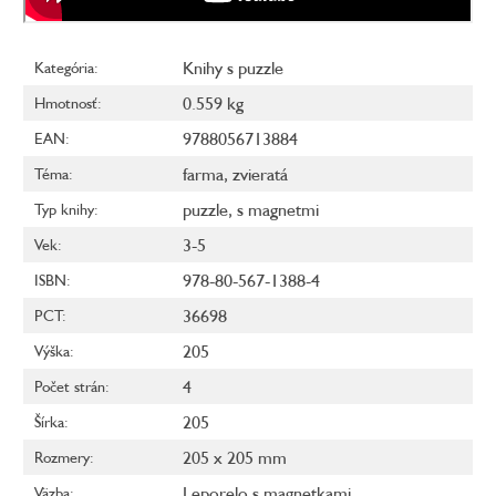
Knihy s puzzle
Kategória
:
0.559 kg
Hmotnosť
:
9788056713884
EAN
:
farma
,
zvieratá
Téma
:
puzzle
,
s magnetmi
Typ knihy
:
3-5
Vek
:
978-80-567-1388-4
ISBN
:
36698
PCT
:
205
Výška
:
4
Počet strán
:
205
Šírka
:
205 x 205 mm
Rozmery
:
Leporelo s magnetkami
Väzba
: