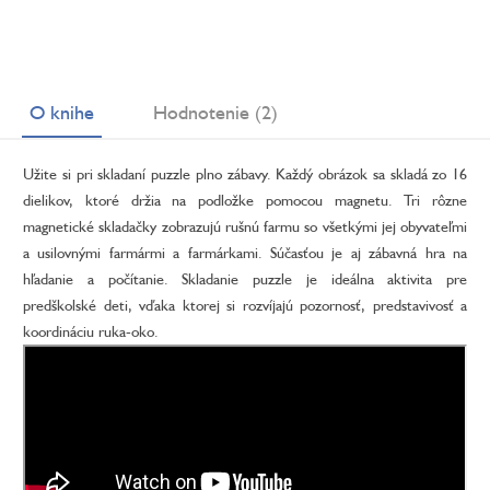
O knihe
Hodnotenie (2)
Užite si pri skladaní puzzle plno zábavy. Každý obrázok sa skladá zo 16
dielikov, ktoré držia na podložke pomocou magnetu. Tri rôzne
magnetické skladačky zobrazujú rušnú farmu so všetkými jej obyvateľmi
a usilovnými farmármi a farmárkami. Súčasťou je aj zábavná hra na
hľadanie a počítanie. Skladanie puzzle je ideálna aktivita pre
predškolské deti, vďaka ktorej si rozvíjajú pozornosť, predstavivosť a
koordináciu ruka-oko.