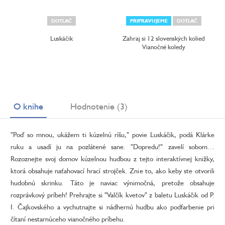
DOTLAČ
PRIPRAVUJEME
DOTLAČ
Luskáčik
Zahraj si 12 slovenských kolied
Vianočné koledy
O knihe
Hodnotenie (3)
"Poď so mnou, ukážem ti kúzelnú ríšu," povie Luskáčik, podá Klárke
ruku a usadí ju na pozlátené sane. "Dopredu!" zavelí sobom…
Rozoznejte svoj domov kúzelnou hudbou z tejto interaktívnej knižky,
ktorá obsahuje naťahovací hrací strojček. Znie to, ako keby ste otvorili
hudobnú skrinku. Táto je naviac výnimočná, pretože obsahuje
rozprávkový príbeh! Prehrajte si "Valčík kvetov" z baletu Luskáčik od P.
I. Čajkovského a vychutnajte si nádhernú hudbu ako podfarbenie pri
čítaní nestarnúceho vianočného príbehu.