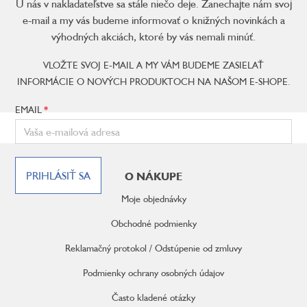
U nás v nakladateľstve sa stále niečo deje. Zanechajte nám svoj
e-mail a my vás budeme informovať o knižných novinkách a
výhodných akciách, ktoré by vás nemali minúť.
VLOŽTE SVOJ E-MAIL A MY VÁM BUDEME ZASIELAŤ
INFORMÁCIE O NOVÝCH PRODUKTOCH NA NAŠOM E-SHOPE.
EMAIL
Z
á
PRIHLÁSIŤ SA
O NÁKUPE
p
ä
Moje objednávky
t
i
Obchodné podmienky
e
Reklamačný protokol / Odstúpenie od zmluvy
Podmienky ochrany osobných údajov
Často kladené otázky