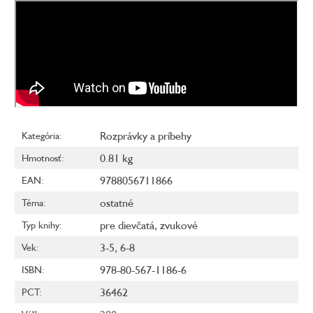
Rozprávky a príbehy
Kategória
:
0.81 kg
Hmotnosť
:
9788056711866
EAN
:
ostatné
Téma
:
pre dievčatá
,
zvukové
Typ knihy
:
3-5
,
6-8
Vek
:
978-80-567-1186-6
ISBN
:
36462
PCT
: