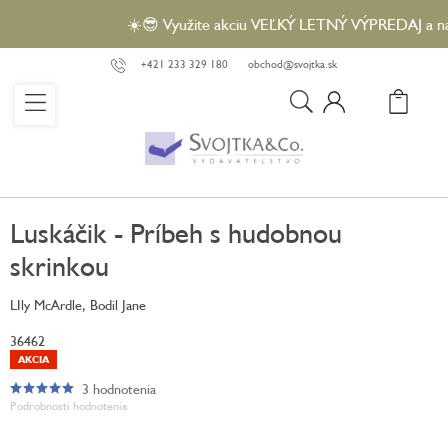
Prejsť
☀️😎 Využite akciu VEĽKÝ LETNÝ VÝPREDAJ a nakúp
na
obsah
+421 233 329 180
obchod@svojtka.sk
N
KO
Luskáčik - Príbeh s hudobnou
skrinkou
LIly McArdle, Bodil Jane
36462
AKCIA
3 hodnotenia
Priemerné
Podrobnosti hodnotenia
hodnotenie
produktu
je