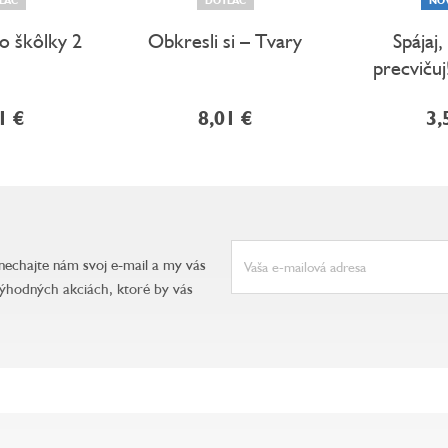
o škôlky 2
Obkresli si – Tvary
Spájaj,
precvičuj
1 €
8,01 €
3,
anechajte nám svoj e-mail a my vás
ýhodných akciách, ktoré by vás