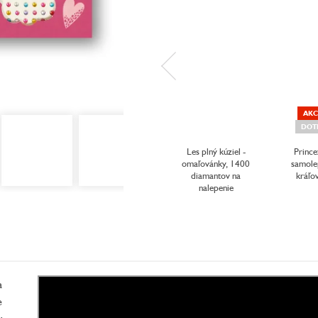
AKC
DOT
Les plný kúziel -
Prince
omaľovánky, 1400
samole
diamantov na
kráľo
nalepenie
a
e
y