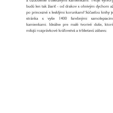
budú len tak žiariť - od drakov s ohnivým dychom a
po princezné s lesklými korunkami! Súčasťou knihy j
stránka s vyše 1400 farebnými samolepiacim
kamienkami. Ideálne pre malé tvorivé duše, ktor
milujú rozprávkové kráľovstvá a trblietavú zábavu.