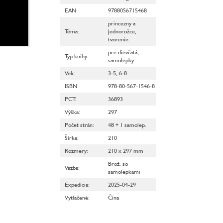
EAN
:
9788056715468
princezny a
Téma
:
jednorožce
,
tvorenie
pre dievčatá
,
Typ knihy
:
samolepky
Vek
:
3-5
,
6-8
ISBN
:
978-80-567-1546-8
PCT
:
36893
Výška
:
297
Počet strán
:
48 + 1 samolep.
Šírka
:
210
Rozmery
:
210 x 297 mm
Brož. so
Väzba
:
samolepkami
Expedícia
:
2025-04-29
Vytlačené
:
Čína