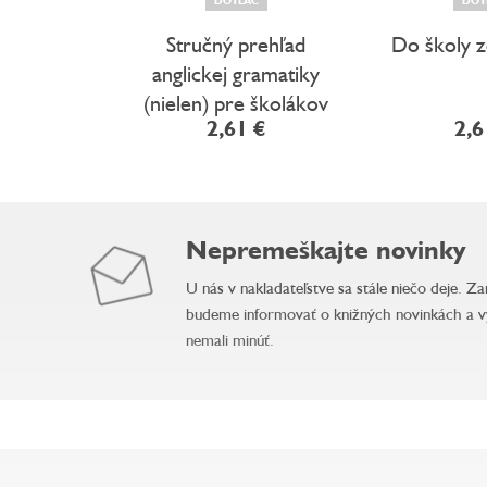
Stručný prehľad
Do školy z
anglickej gramatiky
(nielen) pre školákov
2,61 €
2,6
Nepremeškajte novinky
U nás v nakladateľstve sa stále niečo deje. Z
budeme informovať o knižných novinkách a v
nemali minúť.
Z
á