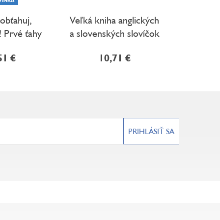
 obťahuj,
Veľká kniha anglických
Čísla – Š
! Prvé ťahy
a slovenských slovíčok
51 €
10,71 €
7
PRIHLÁSIŤ SA