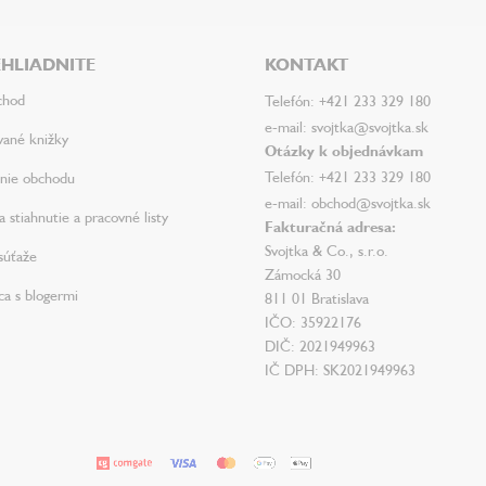
HLIADNITE
KONTAKT
chod
Telefón: +421 233 329 180
e-mail: svojtka@svojtka.sk
vané knižky
Otázky k objednávkam
Telefón: +421 233 329 180
nie obchodu
e-mail: obchod@svojtka.sk
 stiahnutie a pracovné listy
Fakturačná adresa:
Svojtka & Co., s.r.o.
súťaže
Zámocká 30
ca s blogermi
811 01 Bratislava
IČO: 35922176
DIČ: 2021949963
IČ DPH: SK2021949963