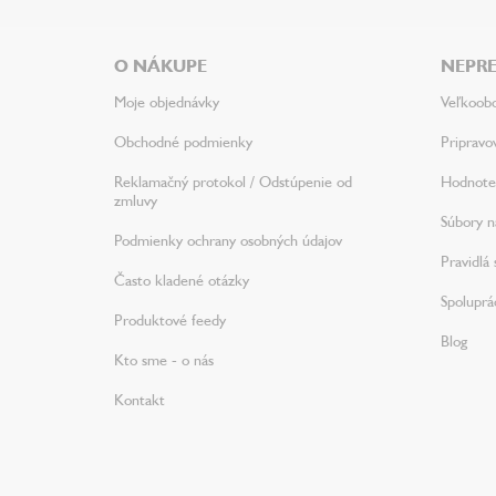
p
ä
O NÁKUPE
NEPRE
t
i
Moje objednávky
Veľkoob
e
Obchodné podmienky
Pripravo
Reklamačný protokol / Odstúpenie od
Hodnote
zmluvy
Súbory na
Podmienky ochrany osobných údajov
Pravidlá 
Často kladené otázky
Spoluprá
Produktové feedy
Blog
Kto sme - o nás
Kontakt