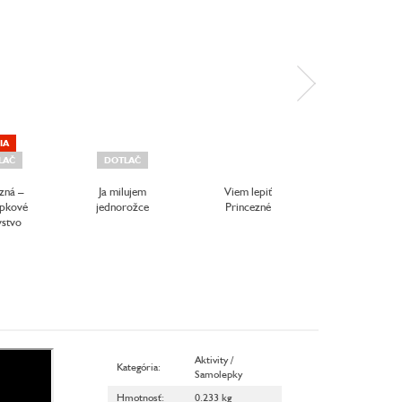
IA
LAČ
DOTLAČ
AKCIA
zná –
Ja milujem
Viem lepiť
Samolepky kro
pkové
jednorožce
Princezné
krokom Prince
vstvo
Aktivity /
Kategória
:
Samolepky
Hmotnosť
:
0.233 kg