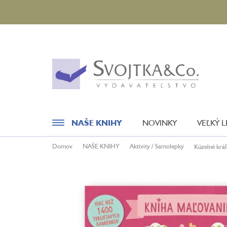
Prejsť
na
obsah
NAŠE KNIHY
NOVINKY
VEĽKÝ 
Domov
NAŠE KNIHY
Aktivity / Samolepky
Kúzelné krá
Novinky