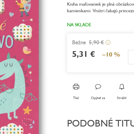
Kniha maľovaniek je plná obrázkov 
je
kamienkami. Vnútri čakajú princez
0,0
z
5
NA SKLADE
hviezdičiek.
5,90 €
i
5,31 €
–10 %
Jednotková
cena:
Tlač
Opýtať sa
Strážiť
PODOBNÉ TIT