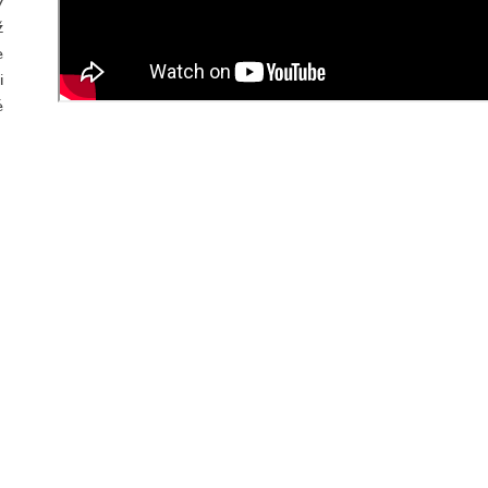
ž
e
i
é