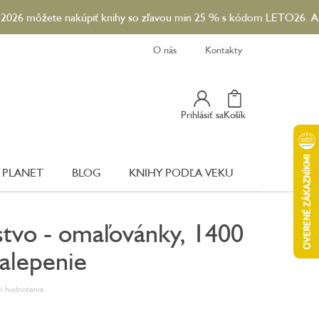
te nakúpiť knihy so zľavou min 25 % s kódom LETO26. A ku každe
O nás
Kontakty
Nákupný
Prihlásiť sa
Košík
Košík
 PLANET
BLOG
KNIHY PODĽA VEKU
stvo - omaľovánky, 1400
alepenie
i hodnotenia