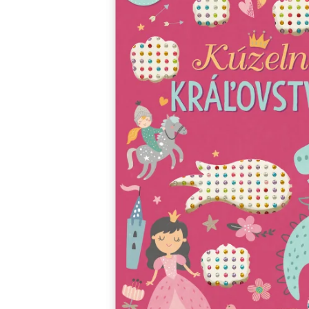
Minipédie
Aktivity / Samolepky
Rozprávky a príbehy
Lacné knihy