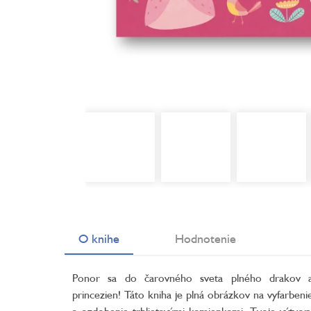
O knihe
Hodnotenie
Ponor sa do čarovného sveta plného drakov 
princezien! Táto kniha je plná obrázkov na vyfarbeni
a ozdobenie trblietavými kamienkami. Tvoje výtvor