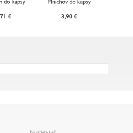
h do kapsy
Mnichov do kapsy
Florenci
do
,71 €
3,90 €
8
Navštívte tiež