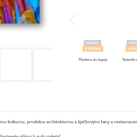
DOTLAČ
DOT
V ČEŠTINE
V ČEŠ
Madeira do kapsy
Tenerife 
ou kulturou, proslulou architekturou a špičkovými bary a restauracem
dostanete přímo k srdci města!