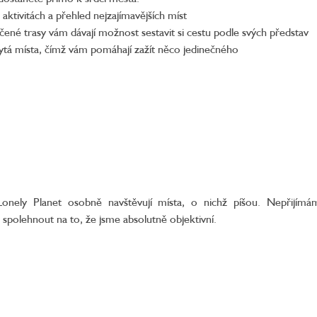
 aktivitách a přehled nejzajímavějších míst
učené trasy vám dávají možnost sestavit si cestu podle svých představ
rytá místa, čímž vám pomáhají zažít něco jedinečného
onely Planet osobně navštěvují místa, o nichž píšou. Nepřijím
 spolehnout na to, že jsme absolutně objektivní.