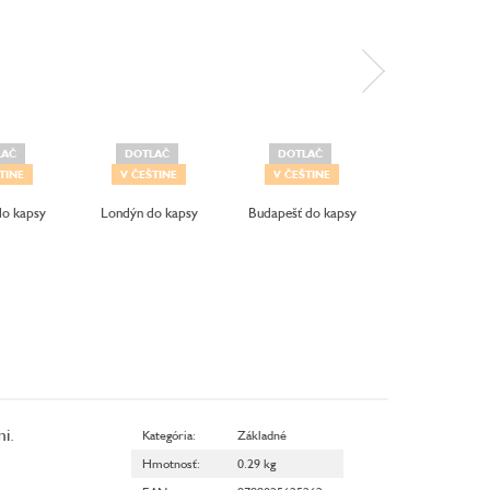
LAČ
DOTLAČ
DOTLAČ
TINE
V ČEŠTINE
V ČEŠTINE
V ČEŠTINE
do kapsy
Londýn do kapsy
Budapešť do kapsy
Barcelona d
kapsy
i.
Kategória
:
Základné
Hmotnosť
:
0.29 kg