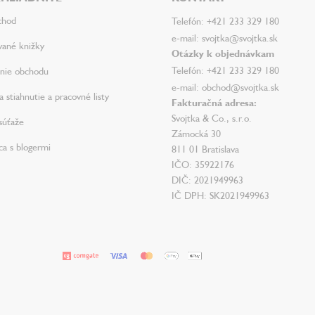
chod
Telefón: +421 233 329 180
e-mail: svojtka@svojtka.sk
vané knižky
Otázky k objednávkam
Telefón: +421 233 329 180
nie obchodu
e-mail: obchod@svojtka.sk
 stiahnutie a pracovné listy
Fakturačná adresa:
Svojtka & Co., s.r.o.
súťaže
Zámocká 30
ca s blogermi
811 01 Bratislava
IČO: 35922176
DIČ: 2021949963
IČ DPH: SK2021949963