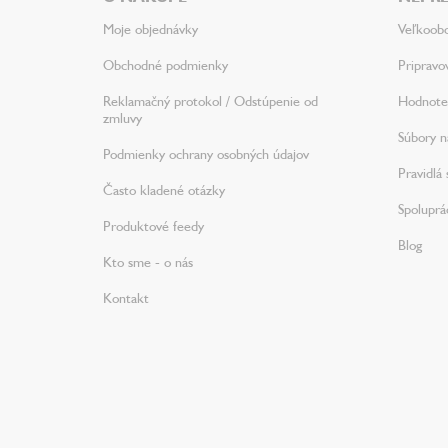
i
Moje objednávky
Veľkoob
e
Obchodné podmienky
Pripravo
Reklamačný protokol / Odstúpenie od
Hodnote
zmluvy
Súbory na
Podmienky ochrany osobných údajov
Pravidlá 
Často kladené otázky
Spoluprá
Produktové feedy
Blog
Kto sme - o nás
Kontakt