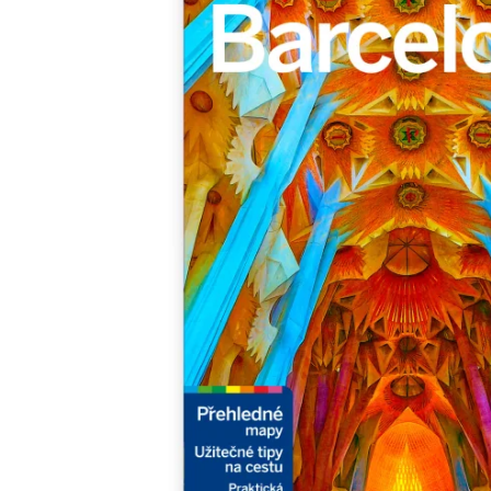
Minipédie
Aktivity / Samolepky
Rozprávky a príbehy
Lacné knihy