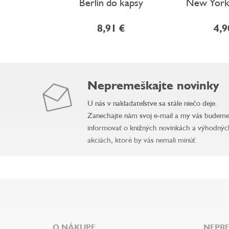
Berlín do kapsy
New York
8,91 €
4,9
Nepremeškajte novinky
U nás v nakladateľstve sa stále niečo deje.
Zanechajte nám svoj e-mail a my vás budem
informovať o knižných novinkách a výhodnýc
akciách, ktoré by vás nemali minúť.
Z
á
p
ä
O NÁKUPE
NEPRE
t