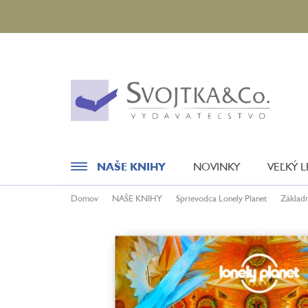
Prejsť
na
obsah
NAŠE KNIHY
NOVINKY
VEĽKÝ 
Domov
NAŠE KNIHY
Sprievodca Lonely Planet
Základ
Novinky