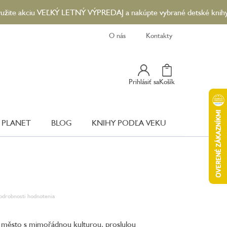
ciu VEĽKÝ LETNÝ VÝPREDAJ a nakúpte vybrané detské knihy so zľavo
O nás
Kontakty
Nákupný
Prihlásiť sa
Košík
Košík
 PLANET
BLOG
KNIHY PODĽA VEKU
odrobnosti hodnotenia
é město s mimořádnou kulturou, proslulou