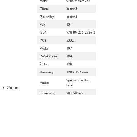
EAN
:
9788025625262
Téma
:
ostatné
Typ knihy
:
ostatné
Vek
:
15+
ISBN
:
978-80-256-2526-2
PCT
:
5332
Výška
:
197
Počet strán
:
304
Šírka
:
128
Rozmery
:
128 x 197 mm
Speciální vazba,
Väzba
:
brož
áme žádné
Expedícia
:
2019-05-22