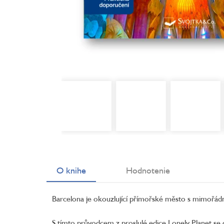
O knihe
Hodnotenie
Barcelona je okouzlující přímořské město s mimořádn
S tímto průvodcem z proslulé edice Lonely Planet se 