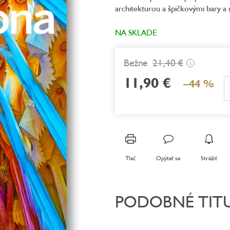
architekturou a špičkovými bary a 
0,0
z
5
NA SKLADE
hviezdičiek.
21,40 €
i
11,90 €
–44 %
Jednotková
cena:
Tlač
Opýtať sa
Strážiť
PODOBNÉ TIT