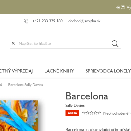
☀️😎 Využite ak
+421 233 329 180
obchod@svojtka.sk
LETNÝ VÝPREDAJ
LACNÉ KNIHY
SPRIEVODCA LONELY
né
Barcelona
Sally Davies
Barcelona
Sally Davies
Neohodnotené
P
AKCIA
Priemerné
hodnotenie
produktu
Barcelona je okouzlující přímořsk
je